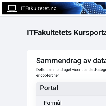
Gå til hovedinnhold
ITFakultetets Kursport
Sammendrag av dat
Dette sammendraget viser standardkategor
er oppført her.
Portal
Formål