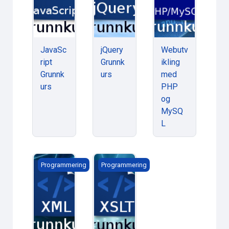
JavaSc
jQuery
Webutv
ript
Grunnk
ikling
Grunnk
urs
med
urs
PHP
og
MySQ
L
XML Grunnkurs
XSLT Grunnkurs
Programmering
Programmering