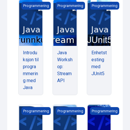
Introduksjon til programmering med Java
Java Workshop: Stream API
Enhetstesting med 
Programmering
Programmering
Programmering
Introdu
Java
Enhetst
ksjon til
Worksh
esting
progra
op:
med
mmerin
Stream
JUnit5
g med
API
Java
JavaScript Grunnkurs
jQuery Grunnkurs
Webutvikling med
Programmering
Programmering
Programmering