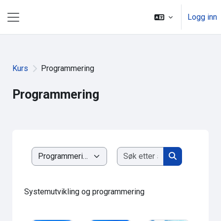
Gå til hovedinnhold
Logg inn
Sidepanel
Kurs
Programmering
Programmering
Søk etter studie
Kurskategorier
Søk etter stud
Systemutvikling og programmering